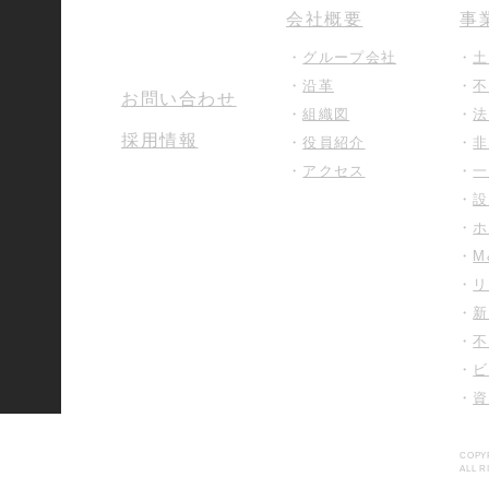
ホーム
会社概要
事
・
グループ会社​
・
土
・
沿革​
・
不
お問い合わせ
・
組織図​
・
法
採用情報
・
役員紹介​
・
非
​・
アクセス
・
一
・
設
・
ホ
・
M
​・
リ
・
新
・
不
・
ビ
​・
資
COPY
ALL R