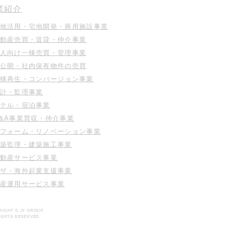
業紹介
地活用・
宅地開発・商用施設事業
動産売買・賃貸・仲介事業​
人向け一棟売買・管理事業
公開・社内保有物件の売買​
棟再生・コンバージョン事業​
計・監理事業
テル・宿泊事業
&A事業買収・仲介事業
フォーム・リノベーション事業
築監理・建築施工事業
動産サービス事業
ザ・海外起業支援事業
産運用サービス事業
RIGHT © JY GROUP.
IGHTS RESERVED.